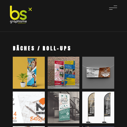
BS GRAPHISME
Nous créons, vous décollez
BÂCHES / ROLL-UPS